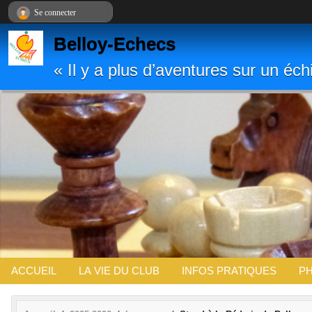
Panneau de gestion des cookies
Se connecter
Belloy-Echecs
« Il y a plus d’aventures sur un é
ACCUEIL
LA VIE DU CLUB
INFOS PRATIQUES
PH