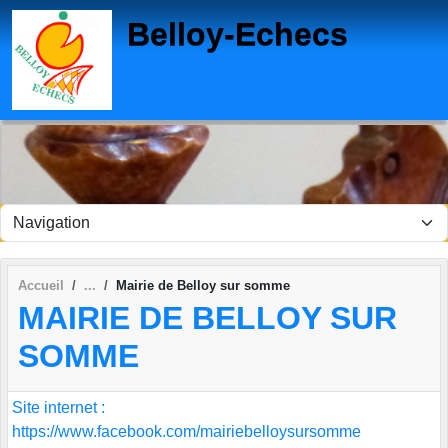
Panneau de gestion des cookies
Belloy-Echecs
Accueil
Mairie de Belloy sur somme
MAIRIE DE BELLOY SUR
SOMME
Site internet :
https://www.facebook.com/mairiebelloysursomme