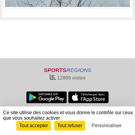
SPORTS
REGIONS
12889
visites
Charte cookies
Gestion des cookies
Ce site utilise des cookies et vous donne le contrôle sur ceux
que vous souhaitez activer
Informations légales
Signaler un contenu inapproprié
Tout accepter
Tout refuser
Personnaliser
Envie de participer ?
Connexion