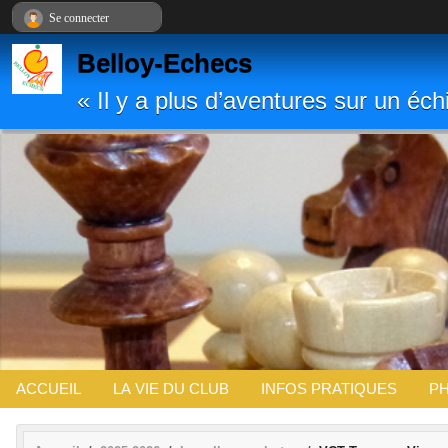
Panneau de gestion des cookies
Se connecter
Belloy-Echecs
« Il y a plus d’aventures sur un é
ACCUEIL
LA VIE DU CLUB
INFOS PRATIQUES
PH