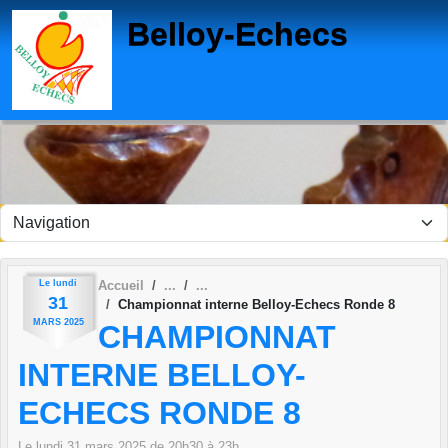
Panneau de gestion des cookies
Belloy-Echecs
Le
lundi
Accueil
31
Championnat interne Belloy-Echecs Ronde 8
MARS
2025
CHAMPIONNAT
INTERNE BELLOY-
ECHECS RONDE 8
Le
lundi
31
mars
2025
de 20h30 à 23h