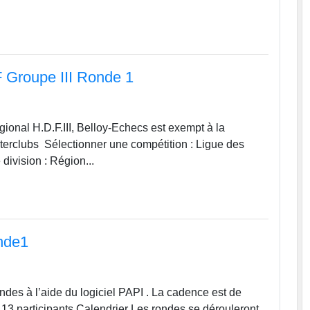
F Groupe III Ronde 1
ional H.D.F.III, Belloy-Echecs est exempt à la
terclubs Sélectionner une compétition : Ligue des
division : Région...
nde1
des à l’aide du logiciel PAPI . La cadence est de
3 participants Calendrier Les rondes se dérouleront