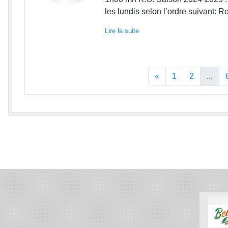
les lundis selon l’ordre suivant: Ro
Lire la suite
«
1
2
...