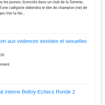
us les jeunes, licenciés dans un club de la Somme,
une catégorie obtiendra le titre de champion (ne) de
Salon de coiffure Bel-le
s Voir la Ne...
ion aux violences sexistes et sexuelles
h30
nement
t interne Belloy-Echecs Ronde 2
h