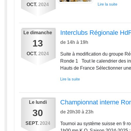
OCT.
2024
Lire la suite
Interclubs Régionale Hd
Le
dimanche
13
de 14h à 19h
OCT.
2024
Suite à modification du groupe Rég
Ronde 1 Tout le calendrier des in
Hauts de France Sélectionner une 
Lire la suite
Championnat interne Ro
Le
lundi
30
de 20h30 à 23h
SEPT.
2024
Tournoi au système suisse en 9 ron
1h00 mn K.O. Saison 2024-2025 : 1