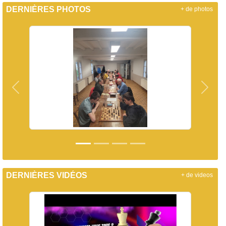
DERNIÈRES PHOTOS
+ de photos
Précedent
Suiva
DERNIÈRES VIDÉOS
+ de videos