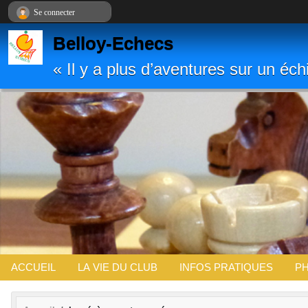
Panneau de gestion des cookies
Se connecter
Belloy-Echecs
« Il y a plus d’aventures sur un é
ACCUEIL
LA VIE DU CLUB
INFOS PRATIQUES
PH