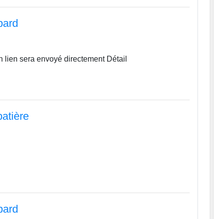
pard
 lien sera envoyé directement Détail
atière
pard