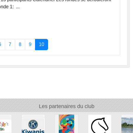
nde 1: ...
6
7
8
9
10
Les partenaires du club