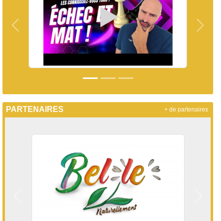
Précedent
Suiva
PARTENAIRES
+ de partenaires
Précedent
Suivan